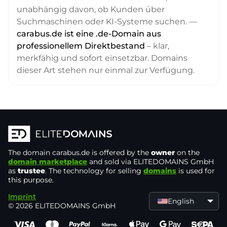
unabhängig davon, ob Kunden über
Suchmaschinen oder KI-Systeme suchen. —
carabus.de ist eine .de-Domain aus
professionellem Direktbestand
– klar,
merkfähig und sofort einsetzbar. Domains
dieser Art stehen nur einmal zur Verfügung.
The domain
carabus.de
is offered by the
owner
on the
domain marketplace
and sold via ELITEDOMAINS GmbH
as
trustee
. The technology for selling
domains
is used for
this purpose.
Imprint
English
© 2026 ELITEDOMAINS GmbH