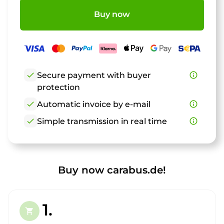
Buy now
check
Secure payment with buyer
info_outline
protection
check
Automatic invoice by e-mail
info_outline
check
Simple transmission in real time
info_outline
Buy now carabus.de!
1.
shopping_cart