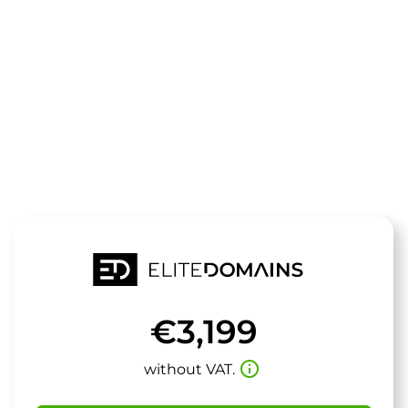
The domain
carabus.de
is for sale
€3,199
info_outline
without VAT.