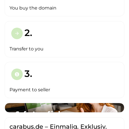
You buy the domain
2.
arrow_forward
Transfer to you
3.
paid
Payment to seller
carabus.de – Einmalig. Exklusiv.